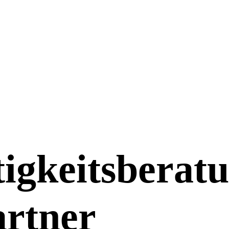
igkeitsberatu
artner