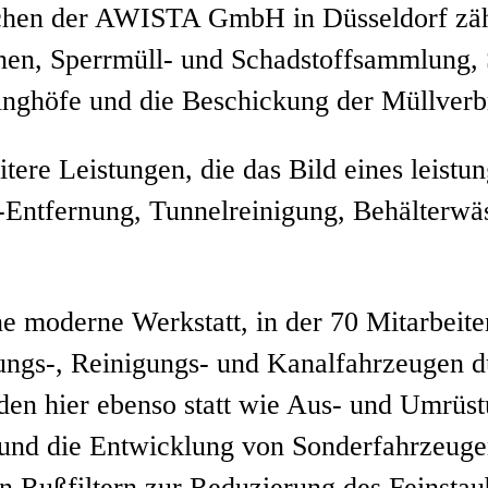
ichen der AWISTA GmbH in Düsseldorf zäh
nen, Sperrmüll- und Schadstoffsammlung, 
linghöfe und die Beschickung der Müllver
itere Leistungen, die das Bild eines leistu
ti-Entfernung, Tunnelreinigung, Behälter
oderne Werkstatt, in der 70 Mitarbeiter 
ungs-, Reinigungs- und Kanalfahrzeugen d
den hier ebenso statt wie Aus- und Umrüs
d die Entwicklung von Sonderfahrzeugen. 
Rußfiltern zur Reduzierung des Feinstaub